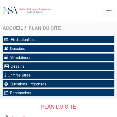
Togg
navi
ACCUEIL
PLAN DU SITE
Fil d'actualités
Dossiers
Simulateurs
Dessins
Chiffres utiles
Questions - réponses
Echéanciers
PLAN DU SITE